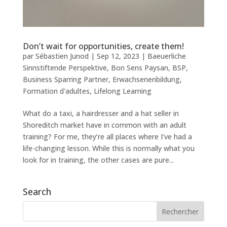
Don’t wait for opportunities, create them!
par
Sébastien Junod
|
Sep 12, 2023
|
Baeuerliche
Sinnstiftende Perspektive
,
Bon Sens Paysan
,
BSP
,
Business Sparring Partner
,
Erwachsenenbildung
,
Formation d'adultes
,
Lifelong Learning
What do a taxi, a hairdresser and a hat seller in
Shoreditch market have in common with an adult
training? For me, they’re all places where I’ve had a
life-changing lesson. While this is normally what you
look for in training, the other cases are pure...
Search