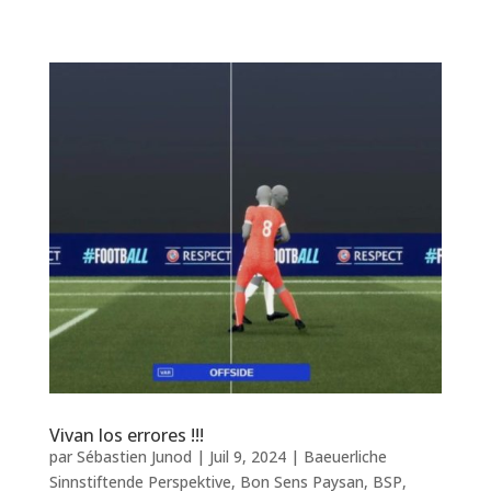
Vivan los errores !!!
par
Sébastien Junod
|
Juil 9, 2024
|
Baeuerliche
Sinnstiftende Perspektive
,
Bon Sens Paysan
,
BSP
,