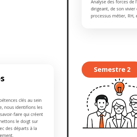
Analyse des forces de 
dirigeant, de son vivie
processus métier, RH, e
Semestre 2
es
pétences clés au sein
e, nous identifions les
 savoir-faire qui créent
 mettons le doigt sur
vec des départs à la
llement.